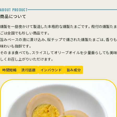
ABOUT PRODUCT
商品について
燻製を一昼夜かけて製造した本格的な燻製たまごです。殻付の燻製たま
ごは全国でも珍しい商品です。
旨みベースの液に漬け込み、桜チップで燻された燻製たまごは、香りも
味わいも抜群です。
そのまま食べても、スライスしてオリーブオイルを少量垂らしても美味
しくお召し上がりいただけます。
時間短縮
流行話題
インバウンド
旨み成分