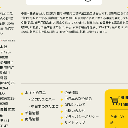
卵加工品
中日本株式会社は、愛知県半田市・豊橋市の鶏卵加工品製造会社です。鶏卵加工を中
ゴロウを始めとする、鶏卵加工品販売やOEM事業など多岐にわたる事業を展開して
のOEM商
OEM商品、業務用商品まで、幅広く対応しています。創業以来、食品安全と高品質を第一
品開発・製
取得した徹底した衛生管理のもと、安心・安全な製品を提供しています。私たちは、
造・販売な
ために創意工夫を重ね、新しい食文化の創造に挑戦し続けています。
ら
本社
〒475-
0838
愛知県半
田市旭町
5-68-1
電話
(0569)25-
0264
サイトナビゲーション
おすすめ商品
企業情報
FAX
ONLIN
(0569)25-
中日本の取り組み
-
全力たまごバー
0265
STOR
OEMについて
-
中日本の煮たまご
豊橋営業
お問い合わせ
新着情報
所
プライバシーポリシー
たまごの
商品情報
〒441-
サイトマップ
絵
3147