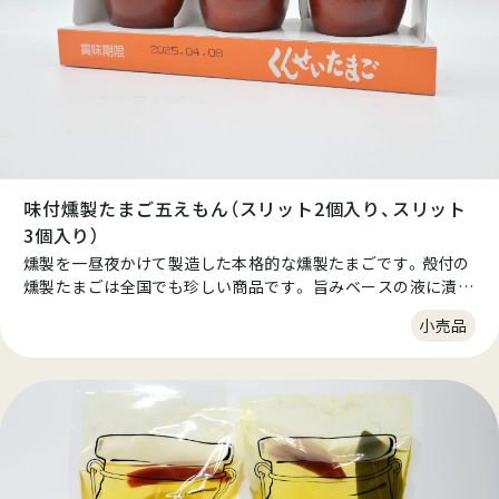
味付燻製たまご五えもん（スリット2個入り、スリット
3個入り）
燻製を一昼夜かけて製造した本格的な燻製たまごです。殻付の
燻製たまごは全国でも珍しい商品です。 旨みベースの液に漬け
込み、桜チップで燻された燻製たまごは、香りも味わいも抜群
小売品
です。 そのまま食べても、スライスしてオリーブオイルを少量
垂らしても美味しくお召し上がりいただけます。