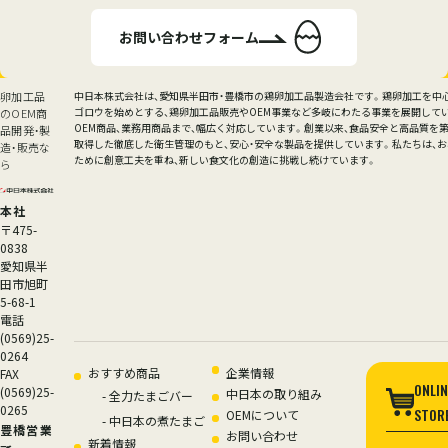
お問い合わせフォーム
卵加工品
中日本株式会社は、愛知県半田市・豊橋市の鶏卵加工品製造会社です。鶏卵加工を中
ゴロウを始めとする、鶏卵加工品販売やOEM事業など多岐にわたる事業を展開して
のOEM商
OEM商品、業務用商品まで、幅広く対応しています。創業以来、食品安全と高品質を第一
品開発・製
取得した徹底した衛生管理のもと、安心・安全な製品を提供しています。私たちは、
造・販売な
ために創意工夫を重ね、新しい食文化の創造に挑戦し続けています。
ら
本社
〒475-
0838
愛知県半
田市旭町
5-68-1
電話
(0569)25-
0264
サイトナビゲーション
おすすめ商品
企業情報
FAX
ONLIN
(0569)25-
中日本の取り組み
-
全力たまごバー
0265
STOR
OEMについて
-
中日本の煮たまご
豊橋営業
お問い合わせ
新着情報