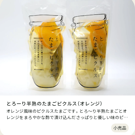
とろーり半熟のたまごピクルス（オレンジ）
オレンジ風味のピクルスたまごです。とろ～り半熟たまごとオ
レンジをまろやかな酢で漬け込んださっぱりと優しい味のピク
ルスです。 近年の健康・ヘルシーブームで体に優しいお酢を使
小売品
用した商品が注目されています。同時に「おいしく・簡単・安全」