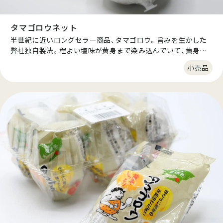
タマゴロウネット
半世紀に近いロングセラー商品、タマゴロウ。旨みを生かした
弊社独自製法。程よい塩味が黄身まで染み込んでいて、黄身の
しっとり感がたまらない。家庭では真似できない味わいと口ど
小売品
け、そして飽きのこない味わい。 糖質ダイエットを意識してい
る消費者の方々にも好まれています。おにぎりやお弁当にプラ
スしての、もう一品としてお買い求めいただいています。