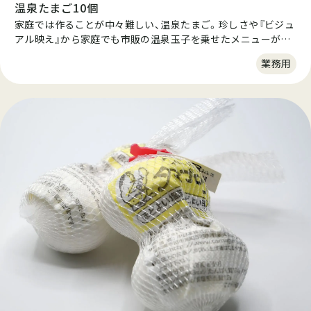
温泉たまご10個
家庭では作ることが中々難しい、温泉たまご。珍しさや『ビジュ
アル映え』から家庭でも市販の温泉玉子を乗せたメニューが多
数アップされています。 お店のメニューをひと手間かけて、看
業務用
板メニューに！赤外線を利用し、黄身の中心まで加熱した安心な
温泉たまごです。さまざまな料理にお使い頂けるよう、価格を
抑えました。カレーや牛丼、麺商品に最適な一品です。