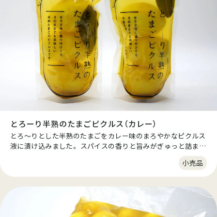
とろーり半熟のたまごピクルス（カレー）
とろ～りとした半熟のたまごをカレー味のまろやかなピクルス
液に漬け込みました。 スパイスの香りと旨みがぎゅっと詰まっ
た優しいピクルス。 袋を開けるだけで簡単に召し上がれます。
小売品
お子様やピクルスが苦手な方でも食べやすい、甘めの優しい酸
味のお酢を使用しています。 大人気のカレー味はピクルスが苦
手な方でも思わずファンになる美味しさです。