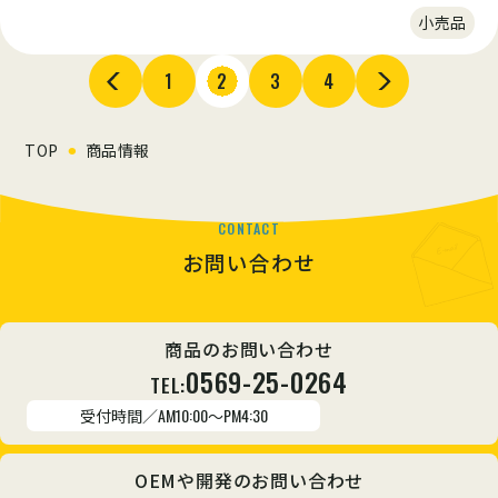
にもどうぞ！ 酸化防止のため、ちっ素ガスを封入いたしており
小売品
ますので美味しさが長持ちいたします。 鉄分豊富で栄養価の高
いほうれん草に加え、シイタケやニンジンも入った具だくさん
がウレシイたまごスープです。 個包装で10食入り。1食31kcal
1
2
3
4
でとってもヘルシー。糖質制限ダイエットにもおすすめです。
TOP
商品情報
CONTACT
お問い合わせ
商品のお問い合わせ
0569-25-0264
TEL:
受付時間／
AM10:00～PM4:30
OEMや開発のお問い合わせ