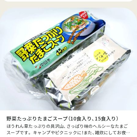
をこころがけた商品となっています。お子様やピクルスが苦手
な方でも食べやすい、優しい酸味のお酢を使用し、袋を開ける
だけで簡単に召し上がれます。 サラダにあわせたり、サンドイ
ッチやオードブル、パスタやお肉料理の付け合わせやワインの
お供にぴったりの商品です。
野菜たっぷりたまごスープ（10食入り、15食入り）
ほうれん草たっぷりの具沢山、さっぱり味のヘルシーなたまご
スープです。 キャンプやピクニックに！また、雑炊にしてお夜食