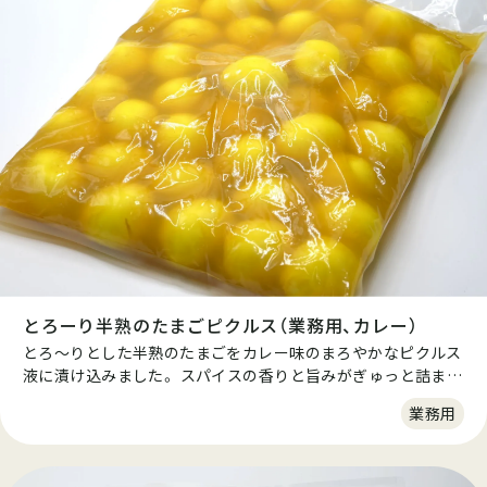
とろーり半熟のたまごピクルス（業務用、カレー）
とろ～りとした半熟のたまごをカレー味のまろやかなピクルス
液に漬け込みました。 スパイスの香りと旨みがぎゅっと詰まっ
た優しいピクルス。 袋を開けるだけで簡単に召し上がれます。
業務用
お子様やピクルスが苦手な方でも食べやすい、甘めの優しい酸
味のお酢を使用しています。 大人気のカレー味はピクルスが苦
手な方でも思わずファンになる美味しさです。