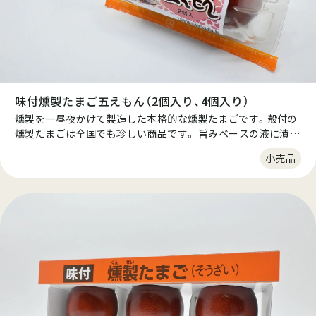
味付燻製たまご五えもん（2個入り、4個入り）
燻製を一昼夜かけて製造した本格的な燻製たまごです。殻付の
燻製たまごは全国でも珍しい商品です。 旨みベースの液に漬け
込み、桜チップで燻された燻製たまごは、香りも味わいも抜群
小売品
です。 そのまま食べても、スライスしてオリーブオイルを少量
垂らしても美味しくお召し上がりいただけます。