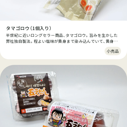
タマゴロウ（1個入り）
半世紀に近いロングセラー商品、タマゴロウ。旨みを生かした
弊社独自製法。程よい塩味が黄身まで染み込んでいて、黄身の
しっとり感がたまらない。家庭では真似できない味わいと口ど
小売品
け、そして飽きのこない味わい。 糖質ダイエットを意識してい
る消費者の方々にも好まれています。おにぎりやお弁当にプラ
スしての、もう一品としてお買い求めいただいています。