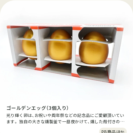
養価の優れた商品です。殻をむくと出てくるのは、スモークの
香りたつ燻製たまごです。そのまま食べても、スライスしてオ
リーブオイルを少量垂らしても美味しくお召し上がりいただけ
ます。 ※ジャパンフードセレクション金賞受賞。
ゴールデンエッグ（3個入り）
光り輝く卵は、お祝いや周年祭などの記念品にご愛顧頂いてい
ます。 独自の大きな燻製釜で一昼夜かけて、燻した殻付きの燻
製たまごです。この一昼夜と言うのは短すぎても旨味が出な
PB商品ほか