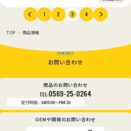
く、長すぎても味が抜けるといいう絶妙なタイミングで仕上げ
ています。良質なたんぱく質、ビタミン、ミネラル、鉄などの栄
養価の優れた商品です。殻をむくと出てくるのは、スモークの
1
2
3
4
香りたつ燻製たまごです。そのまま食べても、スライスしてオ
リーブオイルを少量垂らしても美味しくお召し上がりいただけ
ます。 ※ジャパンフードセレクション金賞受賞。
TOP
商品情報
CONTACT
お問い合わせ
商品のお問い合わせ
0569-25-0264
TEL:
受付時間／
AM10:00～PM4:30
OEMや開発のお問い合わせ