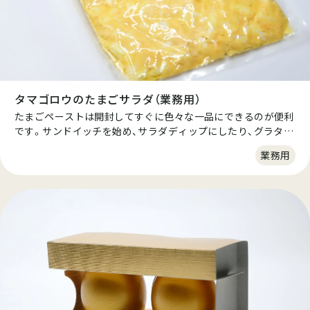
タマゴロウのたまごサラダ（業務用）
たまごペーストは開封してすぐに色々な一品にできるのが便利
です。サンドイッチを始め、サラダディップにしたり、グラタ
ン・ドリアの具にも最適です。 安価でボリューミーなところも
業務用
嬉しいですね。薄味なので自分好みの味付けが出来ます。ご希
望に沿って製造いたしますのでお問合せください。