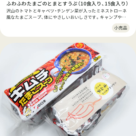
ふわふわたまごのとまとすうぷ（10食入り、15食入り）
沢山のトマトとキャベツ・チンゲン菜が入ったミネストローネ
風なたまごスープ、体にやさしいおいしさです。キャンプやピ
クニックに！また、雑炊にしてお夜食にもどうぞ！酸化防止のた
小売品
め、ちっ素ガスを封入いたしておりますので美味しさが長持ち
いたします。 個包装で10食入り。1食28kcalでとってもヘルシ
ー。糖質制限ダイエットにもおすすめです。