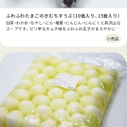
ふわふわたまごのきむちすうぷ（10食入り、15食入り）
白菜・わかめ・もやし・にら・椎茸・にんじん・にんにくと具沢山な
スープです。ピリ辛なキムチ味をふわふわ玉子がまろやかにし
てくれます。 キャンプやピクニックに！また、雑炊にしてお夜食
小売品
にもどうぞ！酸化防止のため、ちっ素ガスを封入いたしておりま
すので美味しさが長持ちいたします。 個包装で10食入り。1食
31kcal。糖質制限ダイエットにもおすすめです。