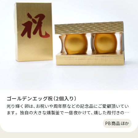
ます。 ※ジャパンフードセレクション金賞受賞。
ゴールデンエッグ祝（2個入り）
光り輝く卵は、お祝いや周年祭などの記念品にご愛顧頂いてい
ます。 独自の大きな燻製釜で一昼夜かけて、燻した殻付きの燻
製たまごです。この一昼夜と言うのは短すぎても旨味が出な
PB商品ほか
く、長すぎても味が抜けるといいう絶妙なタイミングで仕上げ
ています。良質なたんぱく質、ビタミン、ミネラル、鉄などの栄