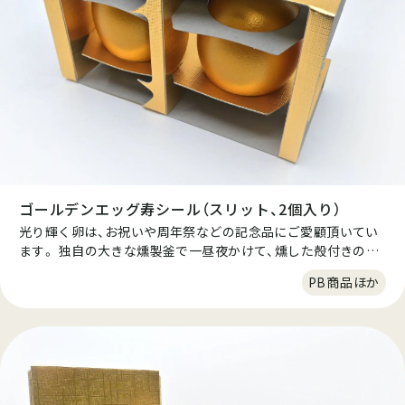
ゴールデンエッグ寿シール（スリット、2個入り）
光り輝く卵は、お祝いや周年祭などの記念品にご愛顧頂いてい
ます。 独自の大きな燻製釜で一昼夜かけて、燻した殻付きの燻
製たまごです。この一昼夜と言うのは短すぎても旨味が出な
PB商品ほか
く、長すぎても味が抜けるという絶妙なタイミングで仕上げて
います。良質なたんぱく質、ビタミン、ミネラル、鉄などの栄養
価の優れた商品です。殻をむくと出てくるのは、スモークの香
りたつ燻製たまごです。そのまま食べても、スライスしてオリ
ーブオイルを少量垂らしても美味しくお召し上がりいただけま
す。 ※ジャパンフードセレクション金賞受賞。