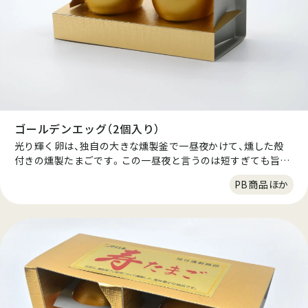
ゴールデンエッグ（2個入り）
光り輝く卵は、独自の大きな燻製釜で一昼夜かけて、燻した殻
付きの燻製たまごです。この一昼夜と言うのは短すぎても旨味
が出なく、長すぎても味が抜けるといいう絶妙なタイミングで
PB商品ほか
仕上げています。良質なたんぱく質、ビタミン、ミネラル、鉄な
どの栄養価の優れた商品です。殻をむくと出てくるのは、スモ
ークの香りたつ燻製たまごです。 そのまま食べても、スライス
してオリーブオイルを少量垂らしても美味しくお召し上がりい
ただけます。 ※ジャパンフードセレクション金賞受賞。