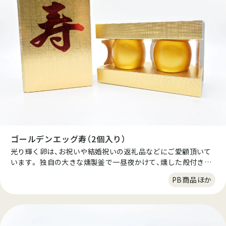
ゴールデンエッグ寿（2個入り）
光り輝く卵は、お祝いや結婚祝いの返礼品などにご愛顧頂いて
います。 独自の大きな燻製釜で一昼夜かけて、燻した殻付きの
燻製たまごです。この一昼夜と言うのは短すぎても旨味が出な
PB商品ほか
く、長すぎても味が抜けるといいう絶妙なタイミングで仕上げ
ています。良質なたんぱく質、ビタミン、ミネラル、鉄などの栄
養価の優れた商品です。殻をむくと出てくるのは、スモークの
香りたつ燻製たまごです。そのまま食べても、スライスしてオ
リーブオイルを少量垂らしても美味しくお召し上がりいただけ