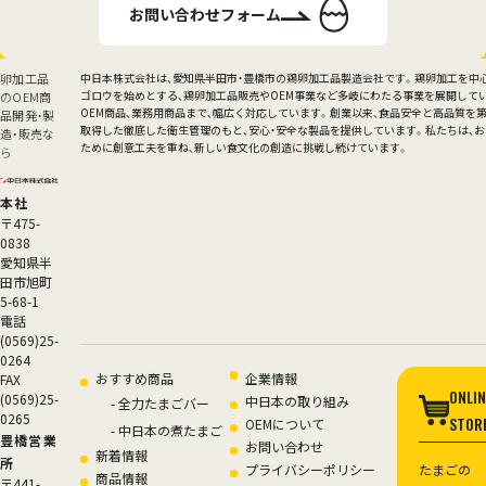
お問い合わせフォーム
卵加工品
中日本株式会社は、愛知県半田市・豊橋市の鶏卵加工品製造会社です。鶏卵加工を中
ゴロウを始めとする、鶏卵加工品販売やOEM事業など多岐にわたる事業を展開して
のOEM商
OEM商品、業務用商品まで、幅広く対応しています。創業以来、食品安全と高品質を第一
品開発・製
取得した徹底した衛生管理のもと、安心・安全な製品を提供しています。私たちは、
造・販売な
ために創意工夫を重ね、新しい食文化の創造に挑戦し続けています。
ら
本社
〒475-
0838
愛知県半
田市旭町
5-68-1
電話
(0569)25-
0264
サイトナビゲーション
おすすめ商品
企業情報
FAX
ONLIN
(0569)25-
中日本の取り組み
-
全力たまごバー
0265
STOR
OEMについて
-
中日本の煮たまご
豊橋営業
お問い合わせ
新着情報
所
プライバシーポリシー
たまごの
商品情報
〒441-